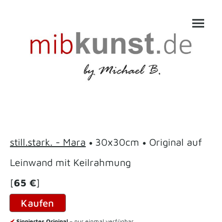
•
•
still.stark. - Mara
30x30cm
Original auf
Leinwand mit Keilrahmung
[
65 €
]
Kaufen
✔
Signiertes Original
– nur einmal verfügbar