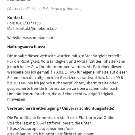
(Versenden Sie keine Pakete an o.g. Adresse.)
Kontakt:
Fo
n: 0163/3377158
Mail: kontakt@mibkunst.de
Website: www.mibkunst.de
Haftungsausschluss:
Die Inhalte dieser Webseite wurden mit größter Sorgfalt erstellt.
Für die Richtigkeit, Vollständigkeit und Aktualität der Inhalte kann
jedoch keine Gewähr übernommen werden. Als Betreiber dieser
Webseite bin ich gemäß § 7 Abs. 1 TMG für eigene Inhalte auf diesen
Seiten nach den allgemeinen Gesetzen verantwortlich. Nach §§ 8
bis 10 TMG bin ich jedoch nicht verpflichtet, übermittelte oder
gespeicherte fremde Informationen zu überwachen oder nach
Umständen zu forschen, die auf eine rechtswidrige Tätigkeit
hinweisen.
Verbraucherstreitbeilegung / Universalschlichtungsstelle:
Die Europäische Kommission stellt eine Plattform zur Online-
Streitbeilegung (OS-Plattform) bereit, die unter
https://ec.europa.eu/consumers/odr
erreichbar ist. Ich bin nicht verpflichtet, an einem