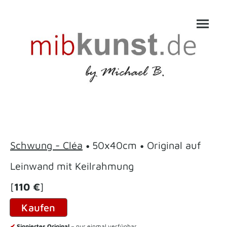
•
•
Schwung - Cléa
50x40cm
Original auf
Leinwand mit Keilrahmung
[
110 €
]
Kaufen
✔
Signiertes Original
– nur einmal verfügbar