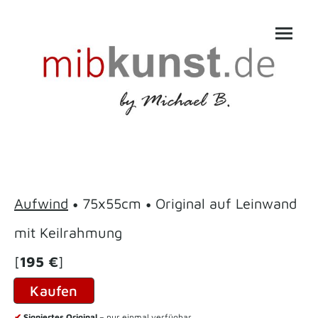
•
•
Aufwind
75x55cm
Original auf Leinwand
mit Keilrahmung
[
195 €
]
Kaufen
✔
Signiertes Original
– nur einmal verfügbar