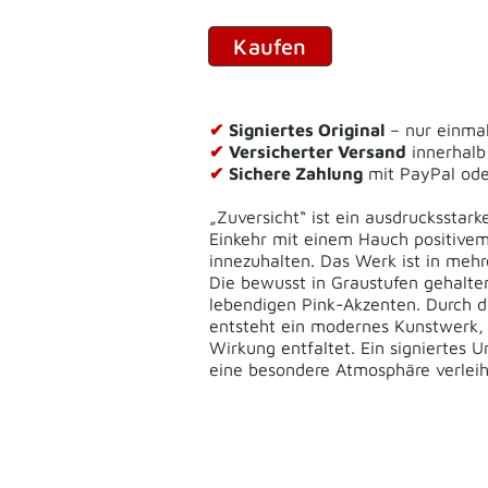
Kaufen
✔
Signiertes Original
– nur einmal
✔
Versicherter Versand
innerhalb
✔
Sichere Zahlung
mit PayPal od
„Zuversicht“ ist ein ausdrucksstar
Einkehr mit einem Hauch positivem
innezuhalten. Das Werk ist in meh
Die bewusst in Graustufen gehalte
lebendigen Pink-Akzenten. Durch di
entsteht ein modernes Kunstwerk, d
Wirkung entfaltet. Ein signiertes 
eine besondere Atmosphäre verle