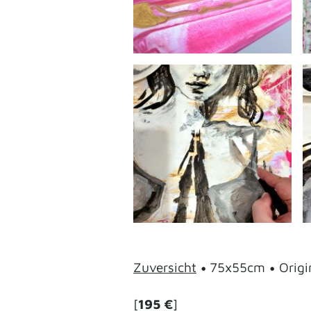
•
•
Zuversicht
75x55cm
Origi
[
195 €
]