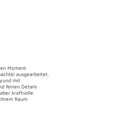
e
einen Moment
pachtel ausgearbeitet.
rgrund mit
nd feinen Details
aber kraftvolle
nd ihrem Raum